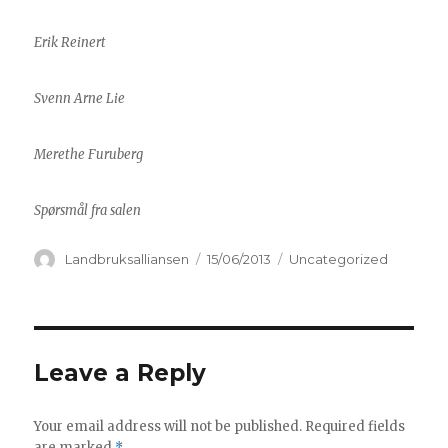
Erik Reinert
Svenn Arne Lie
Merethe Furuberg
Spørsmål fra salen
Author
Landbruksalliansen
Posted
15/06/2013
Categories
Uncategorized
on
Leave a Reply
Your email address will not be published.
Required fields
are marked
*