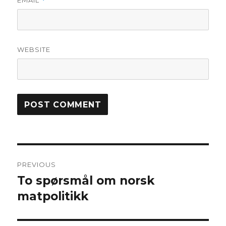
EMAIL
*
WEBSITE
Post
PREVIOUS
navigation
To spørsmål om norsk
Previous
matpolitikk
post: