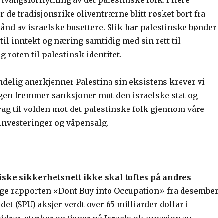
vangsforflytning av det palestinske folk. I flere
 de tradisjonsrike oliventrærne blitt røsket bort fra
ånd av israelske bosettere. Slik har palestinske bønder
 til inntekt og næring samtidig med sin rett til
g roten til palestinsk identitet.
delig anerkjenner Palestina sin eksistens krever vi
ngen fremmer sanksjoner mot den israelske stat og
rag til volden mot det palestinske folk gjennom våre
 investeringer og våpensalg.
ske sikkerhetsnett ikke skal tuftes på andres
ølge rapporten «Dont Buy into Occupation» fra desembe
ndet (SPU) aksjer verdt over 65 milliarder dollar i