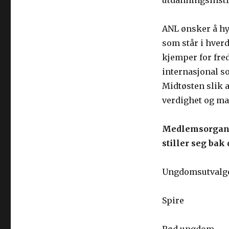
utdanningsinsti
ANL ønsker å hy
som står i hver
kjemper for fre
internasjonal so
Midtøsten slik a
verdighet og mat
Medlemsorgani
stiller seg bak
Ungdomsutvalge
Spire