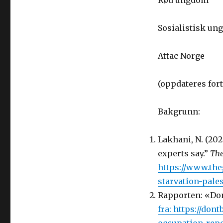
Rød ungdom
Sosialistisk u
Attac Norge
(oppdateres for
Bakgrunn:
Lakhani, N. (202
experts say.”
The
https://www.the
starvation-pale
Rapporten: «Don
fra: https://don