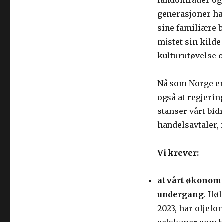
landområder og t
generasjoner har
sine familiære b
mistet sin kilde
kulturutøvelse o
Nå som Norge en
også at regjeri
stanser vårt bid
handelsavtaler,
Vi krever:
at vårt økonomi
undergang
. If
2023, har oljefo