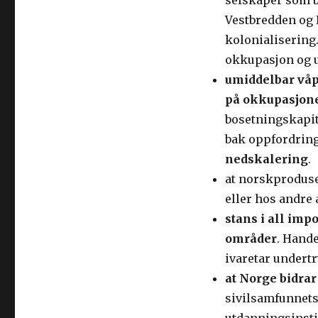
selskaper som bi
Vestbredden og P
kolonialisering
okkupasjon og u
umiddelbar våpe
på okkupasjone
bosetningskapita
bak oppfordring
nedskalering
.
at norskproduse
eller hos andre 
stans i all imp
områder
. Hande
ivaretar undertr
at Norge bidrar
sivilsamfunnets 