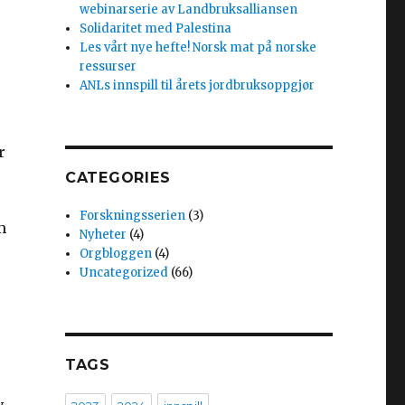
webinarserie av Landbruksalliansen
Solidaritet med Palestina
Les vårt nye hefte! Norsk mat på norske
ressurser
ANLs innspill til årets jordbruksoppgjør
r
CATEGORIES
Forskningsserien
(3)
m
Nyheter
(4)
Orgbloggen
(4)
Uncategorized
(66)
TAGS