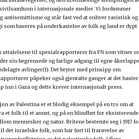
idaritetsbevegelser, og den urettmessige stemplingen a
 sivilsamfunn i internasjonale medier. Vi fordømmer
 antisemittisme og står fast ved at enhver rasistisk og
i som baseres på underkastelse av folk og land er dypt
ak uttalelsene til spesialrapportører fra FN som vitner 
der sin begrensede og farlige adgang til egne åkerlapp
ødelagte avlinger(1). Det bryter med prinsipp om
Rapportører påpeker også gjentatte ganger at det haster
p inn i Gaza og dette krever internasjonalt press.
on av Palestina er et blodig eksempel på en tro om at
a et folk til et annet, og på en blindhet for eksisterende
llom mennesker og natur. Britene bestemte seg i 1917 fo
til det israelske folk, som har ført til frarøvelse av