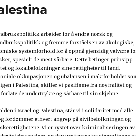
alestina
ndbrukspolitikk arbeider for å endre norsk og
andbrukspolitikk og fremme forståelsen av økologiske,
omiske systemforhold for å oppnå gjensidig velvære fo
ker, spesielt de mest sårbare. Dette betinger prinsipp
t og lokalbefolkninger sine rettigheter til land.
loniale okkupasjonen og ubalansen i maktforholdet so
gen i Palestina, skiller vi pasifisme fra nøytralitet og
 forlate de undertrykte og sårbare til sin skjebne.
lden i Israel og Palestina, står vi i solidaritet med alle
 og fordømmer ethvert angrep på sivilbefolkningen og
kerettighetene. Vi er rystet over kriminaliseringen av