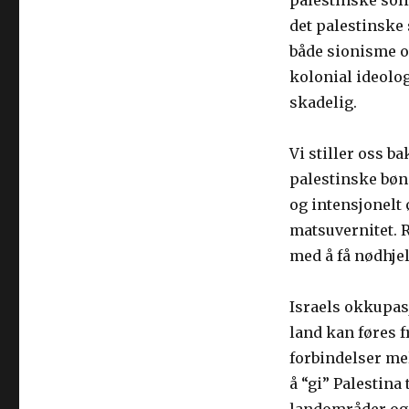
palestinske sol
det palestinske
både sionisme og
kolonial ideolog
skadelig.
Vi stiller oss b
palestinske bøn
og intensjonelt 
matsuvernitet. 
med å få nødhjel
Israels okkupasj
land kan føres fr
forbindelser me
å “gi” Palestina 