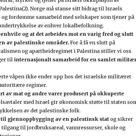
drar, styrker og tjener på Israels okkupasjon av
alestina(2). Norge må stanse sitt bidrag til Israels
. og fordømme samarbeid med selskaper som tjener på
ndertrykkelse av enhver lokalbefolkning.
nhvile og at det arbeides mot en varig fred og slutt
n av palestinske områder.
For å få en slutt på
lismen og apartheidregimet i Palestina stiller vi oss
er til
internasjonalt samarbeid for en samlet militæ
rte våpen ikke ender opp hos det israelske militæret
autoritære regimer.
ort av mat og andre varer produsert på okkuperte
lsavtaler med Israel gir økonomisk støtte til staten so
ykkelsen av det palestinske folk.
 til gjennoppbygging av en palestinsk stat
og sikrer
tilgang til jordbruksareal, vannressurser, skole og