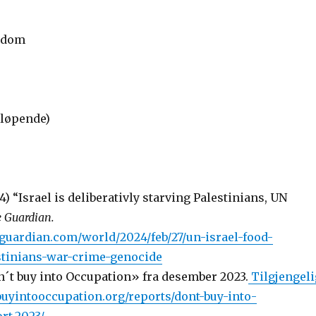
ngdom
tløpende)
4) “Israel is deliberativly starving Palestinians, UN
 Guardian.
guardian.com/world/2024/feb/27/un-israel-food-
stinians-war-crime-genocide
´t buy into Occupation» fra desember 2023.
Tilgjengeli
tbuyintooccupation.org/reports/dont-buy-into-