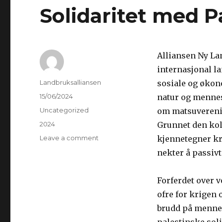
Solidaritet med P
Alliansen Ny La
internasjonal l
Author
Landbruksalliansen
sosiale og økon
Posted
15/06/2024
natur og mennes
on
Categories
Uncategorized
om matsuverenite
Tags
2024
Grunnet den ko
Leave a comment
on
kjennetegner kri
Solidaritet
nekter å passivt
med
Palestina
Forferdet over vo
ofre for krigen
brudd på mennes