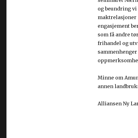
seminaret Næring
og beundring vi
maktrelasjoner 
engasjement be
som få andre tør
frihandel og utv
sammenhenger h
oppmerksomhete
Minne om Amund 
annen landbruk
Alliansen Ny La