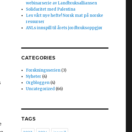
webinarserie av Landbruksalliansen
Solidaritet med Palestina
Les vårt nye hefte! Norsk mat på norske
ressurser
ANLs innspill til årets jordbruksoppgjør
CATEGORIES
Forskningsserien
(3)
Nyheter
(4)
s
Orgbloggen
(4)
Uncategorized
(66)
TAGS
e