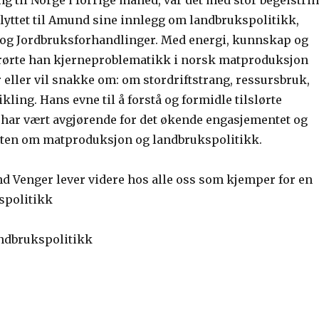
 til Norge i forrige måned, var det med stor begeistri
 lyttet til Amund sine innlegg om landbrukspolitikk,
og Jordbruksforhandlinger. Med energi, kunnskap og
rørte han kjerneproblematikk i norsk matproduksjon
 eller vil snakke om: om stordriftstrang, ressursbruk,
ikling. Hans evne til å forstå og formidle tilslørte
ar vært avgjørende for det økende engasjementet og
n om matproduksjon og landbrukspolitikk.
Venger lever videre hos alle oss som kjemper for en
spolitikk
ndbrukspolitikk