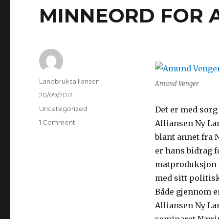
MINNEORD FOR 
Author
Landbruksalliansen
Amund Venger
Posted
20/09/2013
on
Categories
Uncategorized
Det er med sorg
1 Comment
on
Alliansen Ny La
MINNEORD
blant annet fra 
FOR
er hans bidrag 
AMUND
VENGER
matproduksjon fø
med sitt politis
Både gjennom en 
Alliansen Ny La